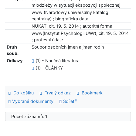
młodzieży w sytuacji ekspozycji społecznej
www (Narodowy uniwersalny katalog
centralny) ; biografická data
NUKAT, cit. 19. 5. 2014 ; autoritní forma
www(Instytut Psychologii UWr), cit. 19. 5. 2014
; profesní údaje
Druh
Soubor osobních jmen a jmen rodin
soub.
Odkazy
(1) - Naučná literatura
(1) - ČLÁNKY
Do košíku
Trvalý odkaz
Bookmark
Vybrané dokumenty
Sdílet
Počet záznamů: 1