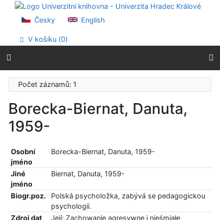
Přejít na obsah
Přejít na menu
Česky
English
Prohlášení o webové přístupnosti
V košíku (
0
)
Počet záznamů: 1
Borecka-Biernat, Danuta,
1959-
Osobní
Borecka-Biernat, Danuta, 1959-
jméno
Jiné
Biernat, Danuta, 1959-
jméno
Biogr.poz.
Polská psycholožka, zabývá se pedagogickou
psychologií.
Zdroj dat
Její: Zachowanie agresywne i nieśmiałe