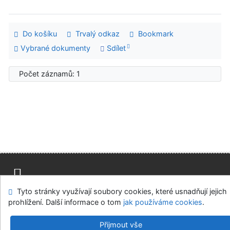
Do košíku
Trvalý odkaz
Bookmark
Vybrané dokumenty
Sdílet
Počet záznamů: 1
Tyto stránky využívají soubory cookies, které usnadňují jejich
Mapa stránek
Přístupnost
Soukromí
prohlížení. Další informace o tom
jak používáme cookies
.
Modul OpenSearch
Napište nám
Nastavení cookies
Přijmout vše