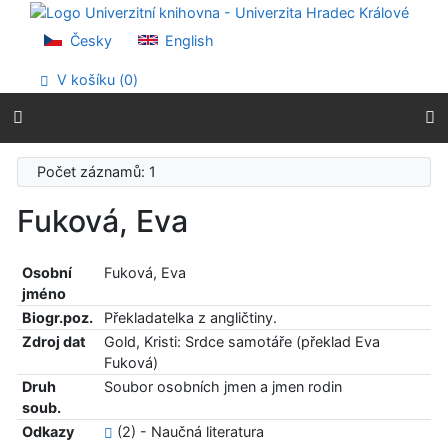
Přejít na obsah
Přejít na menu
Česky
English
Prohlášení o webové přístupnosti
V košíku (
0
)
Počet záznamů: 1
Fuková, Eva
Osobní
Fuková, Eva
jméno
Biogr.poz.
Překladatelka z angličtiny.
Zdroj dat
Gold, Kristi: Srdce samotáře (překlad Eva
Fuková)
Druh
Soubor osobních jmen a jmen rodin
soub.
Odkazy
(2) - Naučná literatura