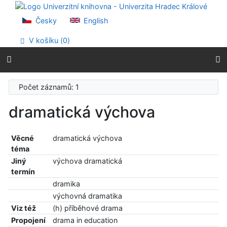
Přejít na obsah
Přejít na menu
Česky
English
Prohlášení o webové přístupnosti
V košíku (
0
)
Počet záznamů: 1
dramatická výchova
Věcné
dramatická výchova
téma
Jiný
výchova dramatická
termín
dramika
výchovná dramatika
Viz též
(h) příběhové drama
Propojení
drama in education