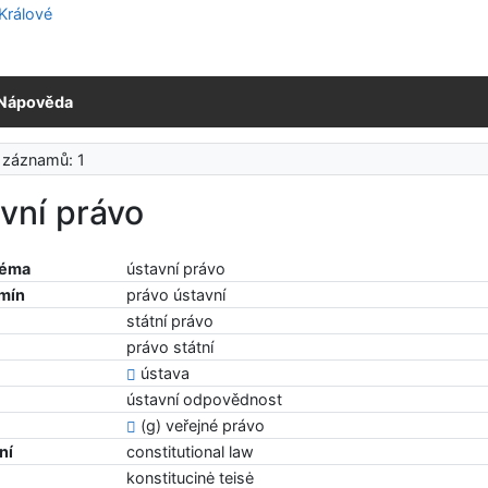
Nápověda
 záznamů: 1
vní právo
téma
ústavní právo
rmín
právo ústavní
státní právo
právo státní
ústava
ústavní odpovědnost
(g) veřejné právo
ní
constitutional law
konstitucinė teisė