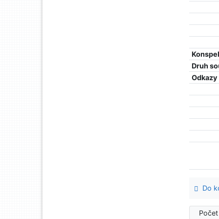
Konspe
Druh so
Odkazy
Do ko
Počet