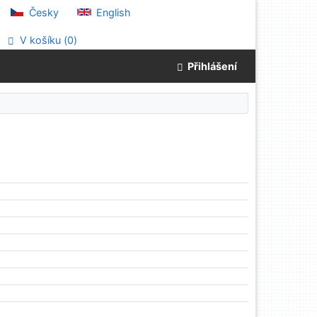
Česky
English
V košíku (
0
)
Přihlášení