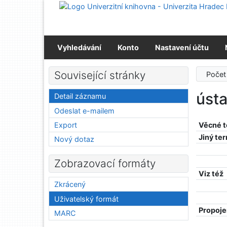
Přejít na obsah
Přejít na menu
Prohlášení o webové přístupnosti
Vyhledávání
Konto
Nastavení účtu
Související stránky
Počet
ústa
Detail záznamu
Odeslat e-mailem
Export
Věcné 
Jiný te
Nový dotaz
Zobrazovací formáty
Viz též
Zkrácený
Uživatelský formát
Propoje
MARC