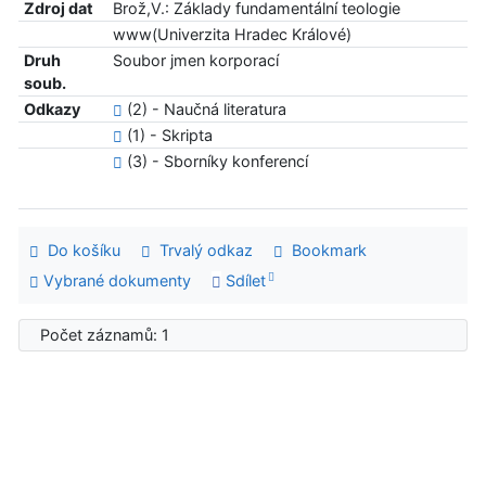
Zdroj dat
Brož,V.: Základy fundamentální teologie
www(Univerzita Hradec Králové)
Druh
Soubor jmen korporací
soub.
Odkazy
(2) - Naučná literatura
(1) - Skripta
(3) - Sborníky konferencí
Do košíku
Trvalý odkaz
Bookmark
Vybrané dokumenty
Sdílet
Počet záznamů: 1