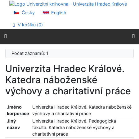
Přejít na obsah
Přejít na menu
Česky
English
Prohlášení o webové přístupnosti
V košíku (
0
)
Počet záznamů: 1
Univerzita Hradec Králové.
Katedra náboženské
výchovy a charitativní práce
Jméno
Univerzita Hradec Králové. Katedra náboženské
korporace
výchovy a charitativní práce
Jiný
Univerzita Hradec Králové. Pedagogická
název
fakulta. Katedra náboženské výchovy a
charitativní práce