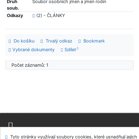
Druh
Soubor osobních jmen a jmen rodin
soub.
Odkazy
(2) - ČLÁNKY
Do košíku
Trvalý odkaz
Bookmark
Vybrané dokumenty
Sdílet
Počet záznamů: 1
Mapa stránek
Přístupnost
Soukromí
Tyto stránky využívají soubory cookies, které usnadňují jejich