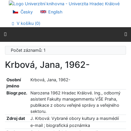
Přejít na obsah
Přejít na menu
Česky
English
Prohlášení o webové přístupnosti
V košíku (
0
)
Počet záznamů: 1
Krbová, Jana, 1962-
Osobní
Krbová, Jana, 1962-
jméno
Biogr.poz.
Narozena 1962 Hradec Králové. Ing., odborný
asistent Fakulty managemmentu VŠE Praha,
publikace z oboru veřejné správy a veřejného
sektoru.
Zdroj dat
J. Krbová: Vybrané obory kultury a masmédií
e-mail ; biografická poznámka