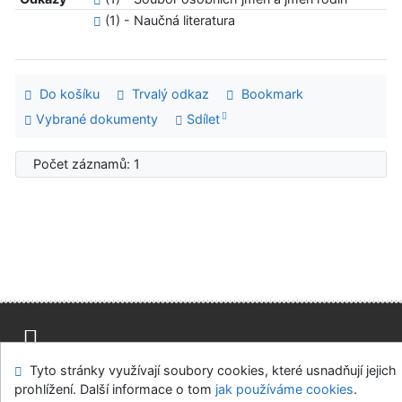
(1) - Naučná literatura
Do košíku
Trvalý odkaz
Bookmark
Vybrané dokumenty
Sdílet
Počet záznamů: 1
Tyto stránky využívají soubory cookies, které usnadňují jejich
Mapa stránek
Přístupnost
Soukromí
prohlížení. Další informace o tom
jak používáme cookies
.
Modul OpenSearch
Napište nám
Nastavení cookies