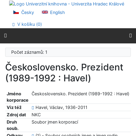
Přejít na obsah
Přejít na menu
Česky
English
Prohlášení o webové přístupnosti
V košíku (
0
)
Počet záznamů: 1
Československo. Prezident
(1989-1992 : Havel)
Jméno
Československo. Prezident (1989-1992 : Havel)
korporace
Viz též
Havel, Václav, 1936-2011
Zdroj dat
NKC
Druh
Soubor jmen korporací
soub.
Odkazy
(1) - Soubor osobních jmen a jmen rodin