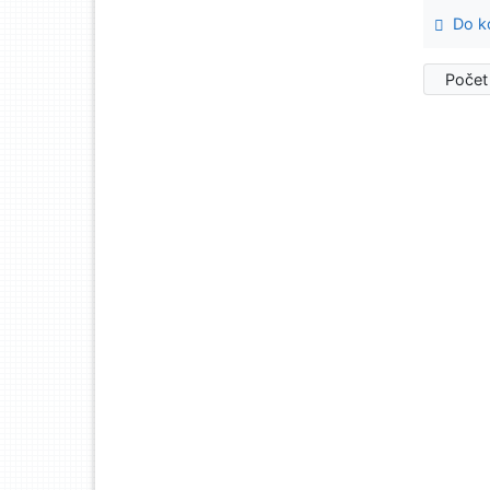
Do ko
Počet