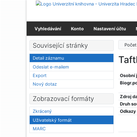
Přejít na obsah
Přejít na menu
Prohlášení o webové přístupnosti
Vyhledávání
Konto
Nastavení účtu
Související stránky
Počet
Taft
Detail záznamu
Odeslat e-mailem
Export
Osobní
Biogr.p
Nový dotaz
Zdroj d
Zobrazovací formáty
Druh so
Odkazy
Zkrácený
Uživatelský formát
MARC