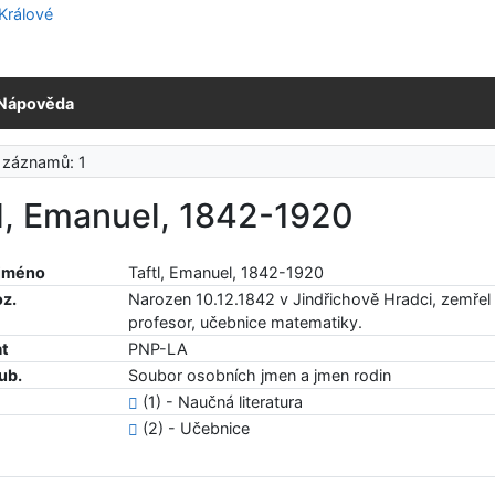
Nápověda
 záznamů: 1
l, Emanuel, 1842-1920
 jméno
Taftl, Emanuel, 1842-1920
oz.
Narozen 10.12.1842 v Jindřichově Hradci, zemřel 
profesor, učebnice matematiky.
at
PNP-LA
ub.
Soubor osobních jmen a jmen rodin
(1) - Naučná literatura
(2) - Učebnice