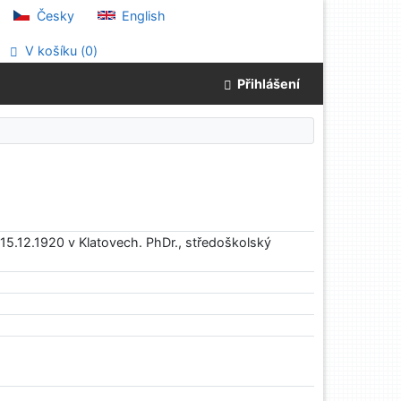
Česky
English
V košíku (
0
)
Přihlášení
15.12.1920 v Klatovech. PhDr., středoškolský