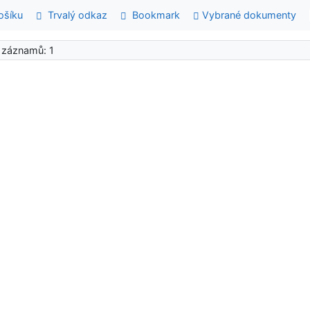
šíku
Trvalý odkaz
Bookmark
Vybrané dokumenty
 záznamů: 1