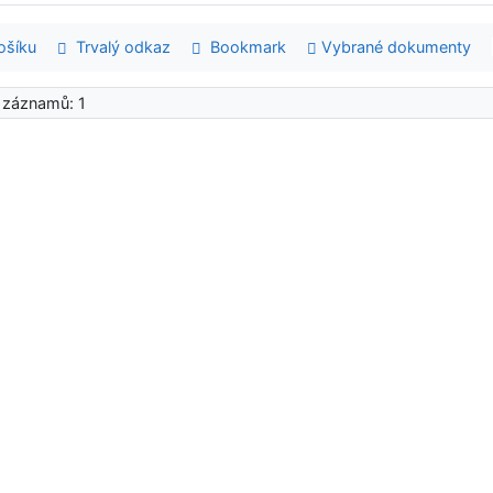
šíku
Trvalý odkaz
Bookmark
Vybrané dokumenty
 záznamů: 1