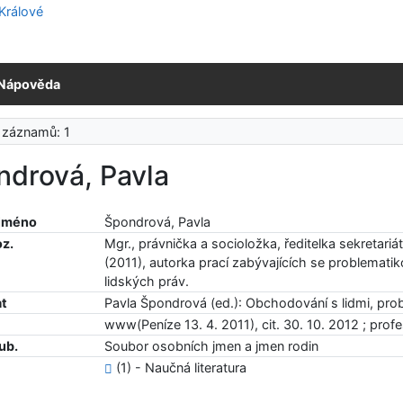
Nápověda
 záznamů: 1
ndrová, Pavla
 jméno
Špondrová, Pavla
oz.
Mgr., právnička a socioložka, ředitelka sekretariá
(2011), autorka prací zabývajících se problemati
lidských práv.
at
Pavla Špondrová (ed.): Obchodování s lidmi, pro
www(Peníze 13. 4. 2011), cit. 30. 10. 2012 ; profe
ub.
Soubor osobních jmen a jmen rodin
(1) - Naučná literatura