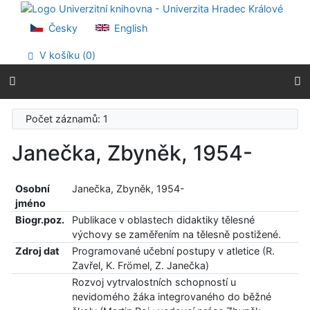
Přejít na obsah
Přejít na menu
Česky
English
Prohlášení o webové přístupnosti
V košíku (
0
)
Počet záznamů: 1
Janečka, Zbyněk, 1954-
Osobní
Janečka, Zbyněk, 1954-
jméno
Biogr.poz.
Publikace v oblastech didaktiky tělesné
výchovy se zaměřením na tělesně postižené.
Zdroj dat
Programované učební postupy v atletice (R.
Zavřel, K. Frömel, Z. Janečka)
Rozvoj vytrvalostních schopností u
nevidomého žáka integrovaného do běžné