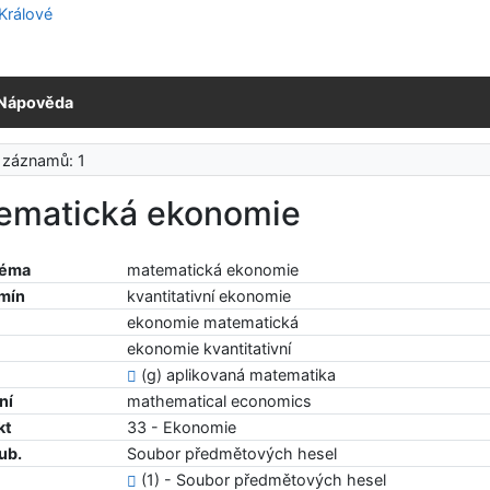
Nápověda
 záznamů: 1
ematická ekonomie
téma
matematická ekonomie
rmín
kvantitativní ekonomie
ekonomie matematická
ekonomie kvantitativní
(g) aplikovaná matematika
ní
mathematical economics
kt
33 - Ekonomie
ub.
Soubor předmětových hesel
(1) - Soubor předmětových hesel