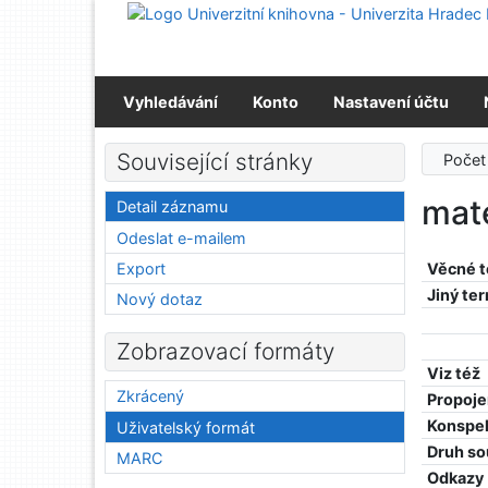
Přejít na obsah
Přejít na menu
Prohlášení o webové přístupnosti
Vyhledávání
Konto
Nastavení účtu
Související stránky
Počet
mat
Detail záznamu
Odeslat e-mailem
Export
Věcné 
Jiný te
Nový dotaz
Zobrazovací formáty
Viz též
Zkrácený
Propoje
Konspe
Uživatelský formát
Druh so
MARC
Odkazy