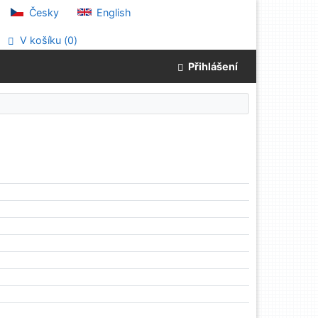
Česky
English
V košíku (
0
)
Přihlášení