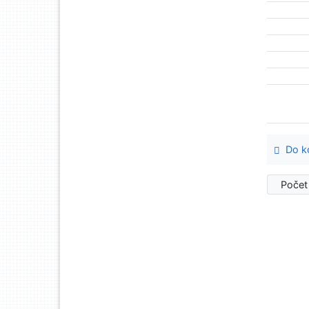
Do ko
Počet