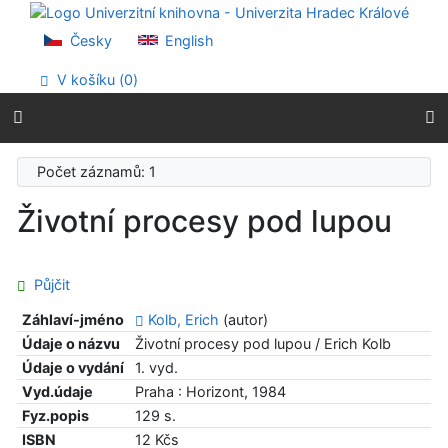
Přejít na obsah
Přejít na menu
Česky
English
Prohlášení o webové přístupnosti
V košíku (
0
)
Počet záznamů: 1
Životní procesy pod lupou
Půjčit
Záhlaví-jméno
Kolb, Erich
(autor)
Údaje o názvu
Životní procesy pod lupou / Erich Kolb
Údaje o vydání
1. vyd.
Vyd.údaje
Praha : Horizont, 1984
Fyz.popis
129 s.
ISBN
12 Kčs