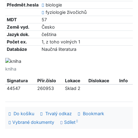
Předmět.hesla
biologie
fyziologie živočichů
MDT
57
Země vyd.
Česko
Jazyk dok.
čeština
Počet ex.
1, z toho volných 1
Databáze
Naučná literatura
kniha
Signatura
Přír.číslo
Lokace
Dislokace
Info
44547
260953
Sklad 2
Do košíku
Trvalý odkaz
Bookmark
Vybrané dokumenty
Sdílet