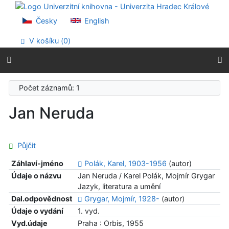
Přejít na obsah
Přejít na menu
Česky
English
Prohlášení o webové přístupnosti
V košíku (
0
)
Počet záznamů: 1
Jan Neruda
Půjčit
Záhlaví-jméno
Polák, Karel, 1903-1956
(autor)
Údaje o názvu
Jan Neruda / Karel Polák, Mojmír Grygar
Jazyk, literatura a umění
Dal.odpovědnost
Grygar, Mojmír, 1928-
(autor)
Údaje o vydání
1. vyd.
Vyd.údaje
Praha : Orbis, 1955