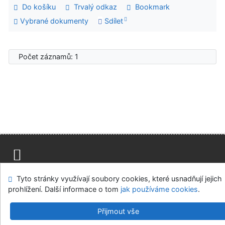
Do košíku
Trvalý odkaz
Bookmark
Vybrané dokumenty
Sdílet
Počet záznamů: 1
Mapa stránek
Přístupnost
Soukromí
Tyto stránky využívají soubory cookies, které usnadňují jejich
Modul OpenSearch
Napište nám
Nastavení cookies
prohlížení. Další informace o tom
jak používáme cookies
.
Univerzitní knihovna - Univerzita Hradec Králové
Přijmout vše
©1993-2026
IPAC
v.4.8.63a
-
Cosmotron Bohemia, s.r.o.