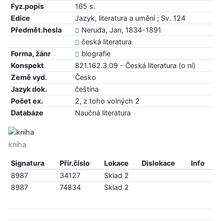
Fyz.popis
165 s.
Edice
Jazyk, literatura a umění ; Sv. 124
Předmět.hesla
Neruda, Jan, 1834-1891
česká literatura
Forma, žánr
biografie
Konspekt
821.162.3.09 - Česká literatura (o ní)
Země vyd.
Česko
Jazyk dok.
čeština
Počet ex.
2, z toho volných 2
Databáze
Naučná literatura
kniha
Signatura
Přír.číslo
Lokace
Dislokace
Info
8987
34127
Sklad 2
8987
74834
Sklad 2