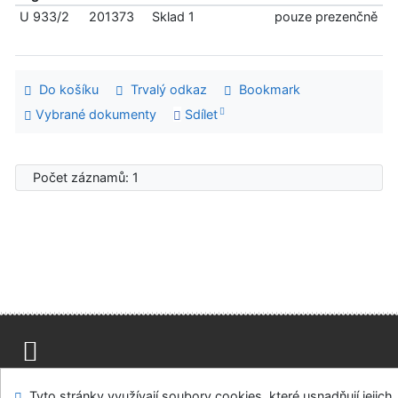
U 933/2
201373
Sklad 1
pouze prezenčně
Do košíku
Trvalý odkaz
Bookmark
Vybrané dokumenty
Sdílet
Počet záznamů: 1
Mapa stránek
Přístupnost
Soukromí
Tyto stránky využívají soubory cookies, které usnadňují jejich