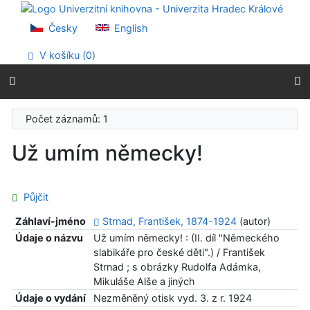
Přejít na obsah
Přejít na menu
Česky
English
Prohlášení o webové přístupnosti
V košíku (
0
)
Počet záznamů: 1
Už umím německy!
Půjčit
Záhlaví-jméno
Strnad, František, 1874-1924
(autor)
Údaje o názvu
Už umím německy! : (II. díl "Německého
slabikáře pro české děti".) / František
Strnad ; s obrázky Rudolfa Adámka,
Mikuláše Alše a jiných
Údaje o vydání
Nezměněný otisk vyd. 3. z r. 1924