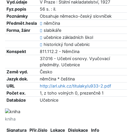
Vyd.údaje
V Praze : Státní nakladatelství, 1927
Fyz.popis
56 s. : il.
Poznámky
Obsahuje německo-český slovníček
Předmět.hesla
němčina
Forma, žánr
slabikáře
učebnice základních škol
historický fond učebnic
Konspekt
811.112.2 - Němčina
37.016 - Učební osnovy. Vyučovací
předměty. Učebnice
Země vyd.
Česko
Jazyk dok.
němčina * čeština
URL
http://arl.uhk.cz/titulaky/u933-2.pdf
Počet ex.
1, z toho volných 0, prezenčně 1
Databáze
Učebnice
kniha
Signatura
Přír.číslo
Lokace
Dislokace
Info