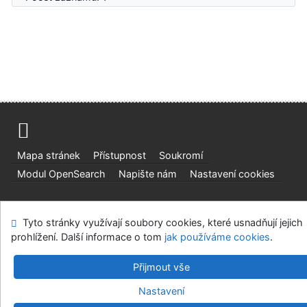
Mapa stránek
Přístupnost
Soukromí
Modul OpenSearch
Napište nám
Nastavení cookies
Univerzitní knihovna - Univerzita Hradec Králové
Tyto stránky využívají soubory cookies, které usnadňují jejich
©1993-2026
IPAC
v.4.8.63a
-
Cosmotron Bohemia, s.r.o.
prohlížení. Další informace o tom
jak používáme cookies
.
Přijmout vše
Nastavení