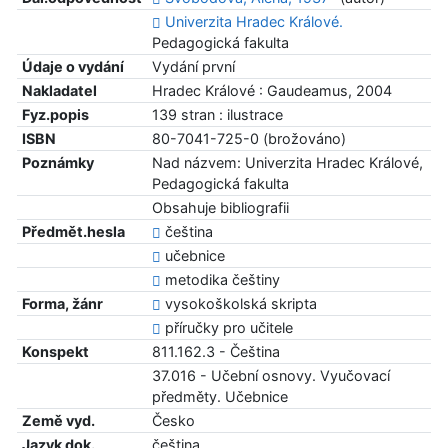
Univerzita Hradec Králové.
Pedagogická fakulta
Údaje o vydání
Vydání první
Nakladatel
Hradec Králové : Gaudeamus, 2004
Fyz.popis
139 stran : ilustrace
ISBN
80-7041-725-0 (brožováno)
Poznámky
Nad názvem: Univerzita Hradec Králové,
Pedagogická fakulta
Obsahuje bibliografii
Předmět.hesla
čeština
učebnice
metodika češtiny
Forma, žánr
vysokoškolská skripta
příručky pro učitele
Konspekt
811.162.3 - Čeština
37.016 - Učební osnovy. Vyučovací
předměty. Učebnice
Země vyd.
Česko
Jazyk dok.
čeština