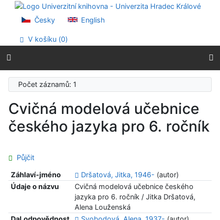
Přejít na obsah
Přejít na menu
Česky
English
Prohlášení o webové přístupnosti
V košíku (
0
)
Počet záznamů: 1
Cvičná modelová učebnice
českého jazyka pro 6. ročník
Půjčit
Záhlaví-jméno
Dršatová, Jitka, 1946-
(autor)
Údaje o názvu
Cvičná modelová učebnice českého
jazyka pro 6. ročník / Jitka Dršatová,
Alena Louženská
Dal.odpovědnost
Svobodová, Alena, 1937-
(autor)