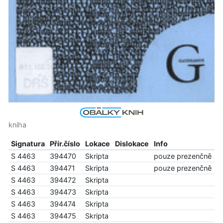
kniha
Signatura
Přír.číslo
Lokace
Dislokace
Info
S 4463
394470
Skripta
pouze prezenčně
S 4463
394471
Skripta
pouze prezenčně
S 4463
394472
Skripta
S 4463
394473
Skripta
S 4463
394474
Skripta
S 4463
394475
Skripta