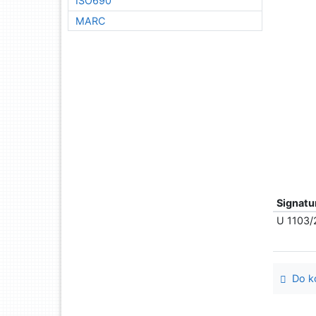
ISO690
MARC
Signatu
U 1103/
Do ko