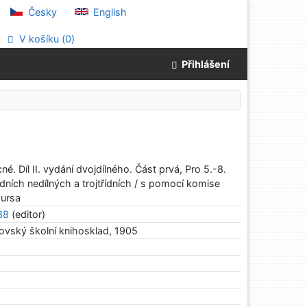
Česky
English
V košíku (
0
)
Přihlášení
é. Díl II. vydání dvojdílného. Část prvá, Pro 5.-8.
ídních nedílných a trojtřídních / s pomocí komise
Jursa
38
(editor)
lovský školní knihosklad, 1905