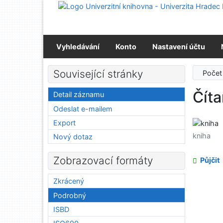
Přejít na obsah
Přejít na menu
Prohlášení o webové přístupnosti
Vyhledávání
Konto
Nastavení účtu
Související stránky
Počet
Číta
Detail záznamu
Odeslat e-mailem
Export
kniha
Nový dotaz
Zobrazovací formáty
Půjčit
Zkrácený
Podrobný
ISBD