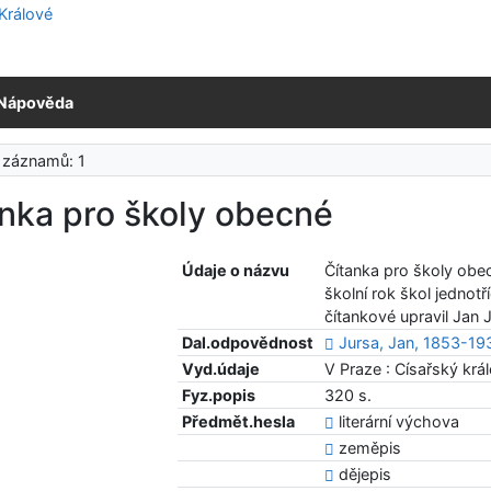
Nápověda
 záznamů: 1
nka pro školy obecné
Údaje o názvu
Čítanka pro školy obecn
školní rok škol jednotř
čítankové upravil Jan 
Dal.odpovědnost
Jursa, Jan, 1853-19
Vyd.údaje
V Praze : Císařský krá
Fyz.popis
320 s.
Předmět.hesla
literární výchova
zeměpis
dějepis