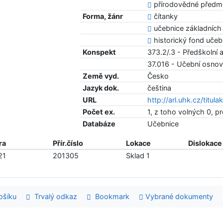
přírodovědné předm
Forma, žánr
čítanky
učebnice základních 
historický fond učeb
Konspekt
373.2/.3 - Předškolní 
37.016 - Učební osno
Země vyd.
Česko
Jazyk dok.
čeština
URL
http://arl.uhk.cz/titul
Počet ex.
1, z toho volných 0, p
Databáze
Učebnice
ra
Přír.číslo
Lokace
Dislokace
21
201305
Sklad 1
šíku
Trvalý odkaz
Bookmark
Vybrané dokumenty