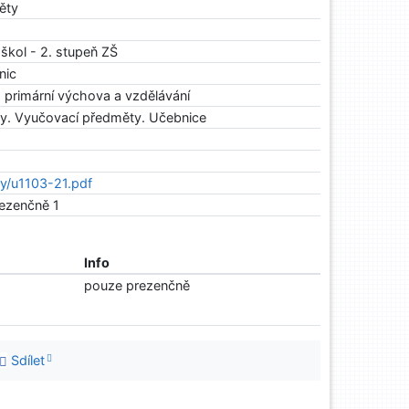
ěty
škol - 2. stupeň ZŠ
nic
a primární výchova a vzdělávání
vy. Vyučovací předměty. Učebnice
aky/u1103-21.pdf
rezenčně 1
Info
pouze prezenčně
Sdílet