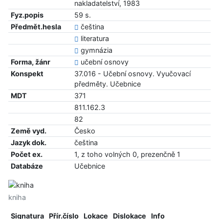
nakladatelství, 1983
Fyz.popis
59 s.
Předmět.hesla
čeština
literatura
gymnázia
Forma, žánr
učební osnovy
Konspekt
37.016 - Učební osnovy. Vyučovací
předměty. Učebnice
MDT
371
811.162.3
82
Země vyd.
Česko
Jazyk dok.
čeština
Počet ex.
1, z toho volných 0, prezenčně 1
Databáze
Učebnice
kniha
Signatura
Přír.číslo
Lokace
Dislokace
Info