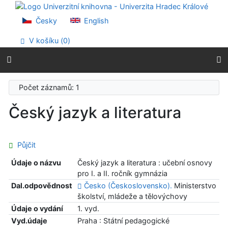
Přejít na obsah
Přejít na menu
Česky
English
Prohlášení o webové přístupnosti
V košíku (
0
)
Počet záznamů: 1
Český jazyk a literatura
Půjčit
Údaje o názvu
Český jazyk a literatura : učební osnovy
pro I. a II. ročník gymnázia
Dal.odpovědnost
Česko (Československo).
Ministerstvo
školství, mládeže a tělovýchovy
Údaje o vydání
1. vyd.
Vyd.údaje
Praha : Státní pedagogické