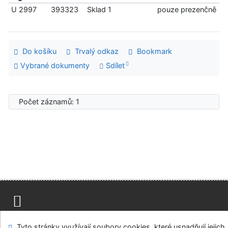
U 2997
393323
Sklad 1
pouze prezenčně
Do košíku
Trvalý odkaz
Bookmark
Vybrané dokumenty
Sdílet
Počet záznamů: 1
Mapa stránek
Přístupnost
Soukromí
Tyto stránky využívají soubory cookies, které usnadňují jejich