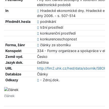
elektronické podobě
In
Hradecké ekonomické dny. Hradecké ek
dny 2006. - s. 507-514
Předmět.hesla
podnikání
tržní prostředí
konkurenční prostředí
konkurenceschopnost
Forma, žánr
články ze sborníku
Konspekt
334 - Formy organizace a spolupráce v ek
Země vyd.
Česko
Jazyk dok.
čeština
URL
http://fim2.uhk.cz/hed/data/sbornik/SBOR
Databáze
Články
Odkazy
- Zdroj.dok.
článek