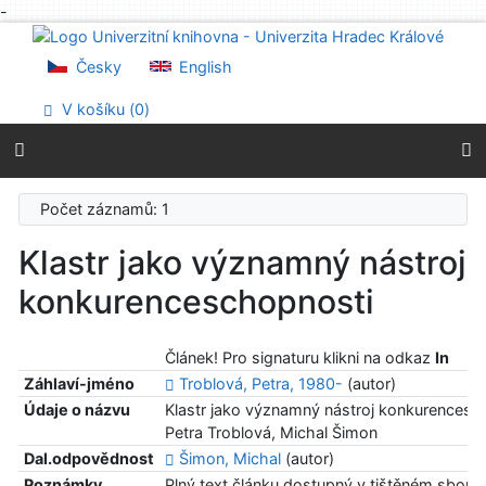
-
Přejít na obsah
Přejít na menu
Česky
English
Prohlášení o webové přístupnosti
V košíku (
0
)
Počet záznamů: 1
Klastr jako významný nástroj
konkurenceschopnosti
Článek! Pro signaturu klikni na odkaz
In
Záhlaví-jméno
Troblová, Petra, 1980-
(autor)
Údaje o názvu
Klastr jako významný nástroj konkurencesc
Petra Troblová, Michal Šimon
Dal.odpovědnost
Šimon, Michal
(autor)
Poznámky
Plný text článku dostupný v tištěném sborník