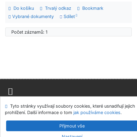
Do košíku
Trvalý odkaz
Bookmark
Vybrané dokumenty
Sdílet
Počet záznamů: 1
Mapa stránek
Přístupnost
Soukromí
Tyto stránky využívají soubory cookies, které usnadňují jejich
Modul OpenSearch
Napište nám
Nastavení cookies
prohlížení. Další informace o tom
jak používáme cookies
.
Univerzitní knihovna - Univerzita Hradec Králové
Přijmout vše
©1993-2026
IPAC
v.4.8.63a
-
Cosmotron Bohemia, s.r.o.
Nastavení