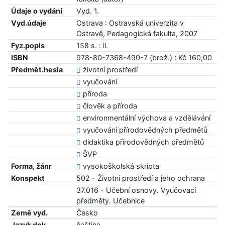
Údaje o vydání
Vyd. 1.
Vyd.údaje
Ostrava : Ostravská univerzita v
Ostravě, Pedagogická fakulta, 2007
Fyz.popis
158 s. : il.
ISBN
978-80-7368-490-7 (brož.) : Kč 160,00
Předmět.hesla
životní prostředí
vyučování
příroda
člověk a příroda
environmentální výchova a vzdělávání
vyučování přírodovědných předmětů
didaktika přírodovědných předmětů
ŠVP
Forma, žánr
vysokoškolská skripta
Konspekt
502 - Životní prostředí a jeho ochrana
37.016 - Učební osnovy. Vyučovací
předměty. Učebnice
Země vyd.
Česko
Jazyk dok.
čeština