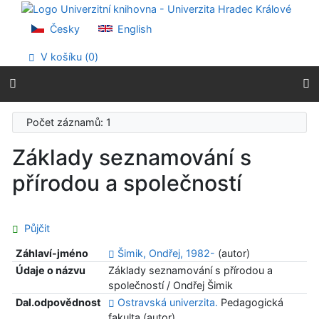
Přejít na obsah
Přejít na menu
Česky
English
Prohlášení o webové přístupnosti
V košíku (
0
)
Počet záznamů: 1
Základy seznamování s
přírodou a společností
Půjčit
Záhlaví-jméno
Šimik, Ondřej, 1982-
(autor)
Údaje o názvu
Základy seznamování s přírodou a
společností / Ondřej Šimik
Dal.odpovědnost
Ostravská univerzita.
Pedagogická
fakulta (autor)