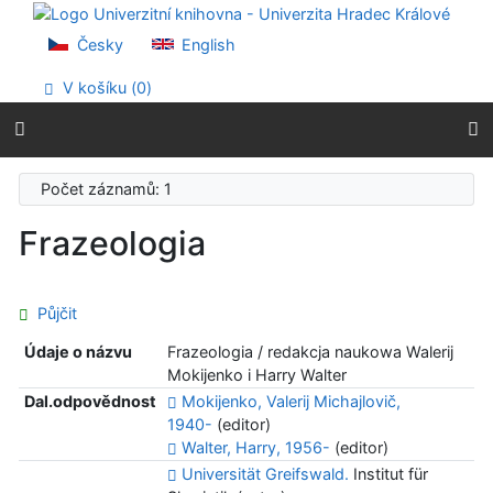
Přejít na obsah
Přejít na menu
Česky
English
Prohlášení o webové přístupnosti
V košíku (
0
)
Počet záznamů: 1
Frazeologia
Půjčit
Údaje o názvu
Frazeologia / redakcja naukowa Walerij
Mokijenko i Harry Walter
Dal.odpovědnost
Mokijenko, Valerij Michajlovič,
1940-
(editor)
Walter, Harry, 1956-
(editor)
Universität Greifswald.
Institut für