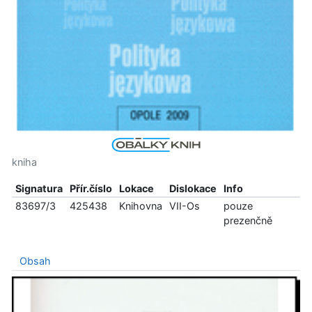
kniha
Signatura
Přír.číslo
Lokace
Dislokace
Info
83697/3
425438
Knihovna
VII-Os
pouze
prezenčně
Obsah