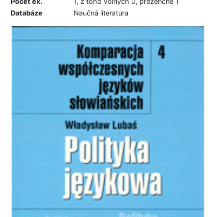
Počet ex.
1, z toho volných 0, prezenčně 1
Databáze
Naučná literatura