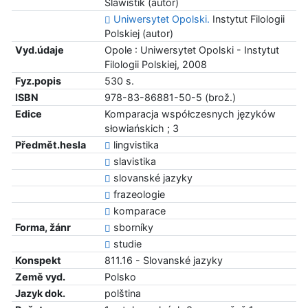
Slawistik (autor)
Uniwersytet Opolski.
Instytut Filologii
Polskiej (autor)
Vyd.údaje
Opole : Uniwersytet Opolski - Instytut
Filologii Polskiej, 2008
Fyz.popis
530 s.
ISBN
978-83-86881-50-5 (brož.)
Edice
Komparacja współczesnych języków
słowiańskich ; 3
Předmět.hesla
lingvistika
slavistika
slovanské jazyky
frazeologie
komparace
Forma, žánr
sborníky
studie
Konspekt
811.16 - Slovanské jazyky
Země vyd.
Polsko
Jazyk dok.
polština