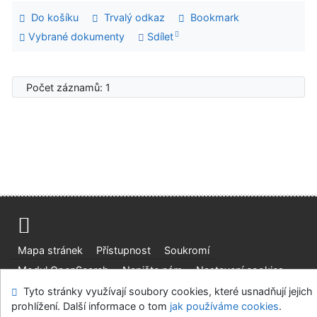
Do košíku
Trvalý odkaz
Bookmark
Vybrané dokumenty
Sdílet
Počet záznamů: 1
Mapa stránek
Přístupnost
Soukromí
Modul OpenSearch
Napište nám
Nastavení cookies
Tyto stránky využívají soubory cookies, které usnadňují jejich
Univerzitní knihovna - Univerzita Hradec Králové
prohlížení. Další informace o tom
jak používáme cookies
.