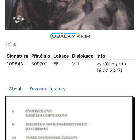
kniha
Signatura
Přír.číslo
Lokace
Dislokace
Info
109643
509702
FF
VIII
vypůjčený (do
19.02.2027)
Obsah
Seznam literatury