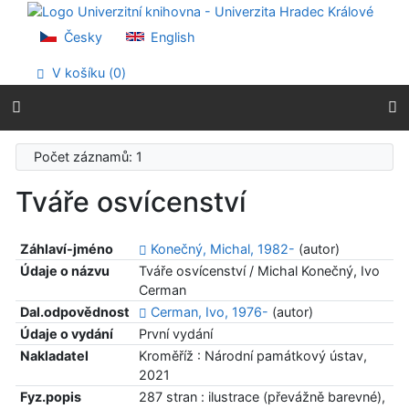
Přejít na obsah
Přejít na menu
Česky
English
Prohlášení o webové přístupnosti
V košíku (
0
)
Počet záznamů: 1
Tváře osvícenství
Záhlaví-jméno
Konečný, Michal, 1982-
(autor)
Údaje o názvu
Tváře osvícenství / Michal Konečný, Ivo
Cerman
Dal.odpovědnost
Cerman, Ivo, 1976-
(autor)
Údaje o vydání
První vydání
Nakladatel
Kroměříž : Národní památkový ústav,
2021
Fyz.popis
287 stran : ilustrace (převážně barevné),