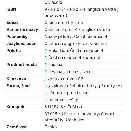
CD audio
ISBN
978-80-7470-205-1 (anglická verze ;
brožováno)
Edice
Czech step by step
Variantní názvy
Čeština expres 4 - anglická verze
Poznámky
Název přílohy: Czech express 4
Jazyková pozn.
Částečně anglický text v příloze
Příloha
Holá, Lída. Čeština expres 4
Čeština expres 4 - poslech
Předmět.hesla
čeština
čeština jako cizí jazyk
Klíč.slova
jazyková úroveň A2
Forma, žánr
jazykové učebnice, texty, příručky (A)
učebnice pro cizince
pracovní sešity
Konspekt
811.162.3 - Čeština
37.016 - Učební osnovy. Vyučovací
předměty. Učebnice
Země vyd.
Česko