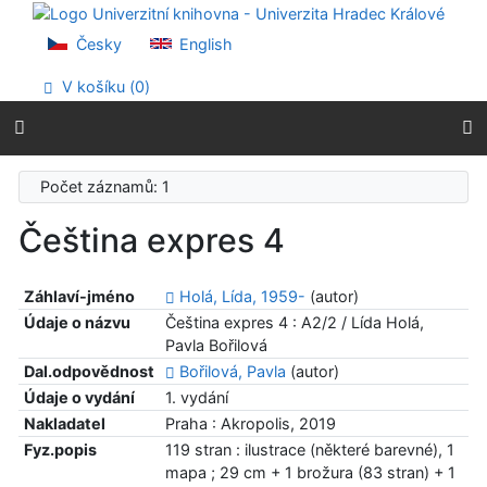
Přejít na obsah
Přejít na menu
Česky
English
Prohlášení o webové přístupnosti
V košíku (
0
)
Počet záznamů: 1
Čeština expres 4
Záhlaví-jméno
Holá, Lída, 1959-
(autor)
Údaje o názvu
Čeština expres 4 : A2/2 / Lída Holá,
Pavla Bořilová
Dal.odpovědnost
Bořilová, Pavla
(autor)
Údaje o vydání
1. vydání
Nakladatel
Praha : Akropolis, 2019
Fyz.popis
119 stran : ilustrace (některé barevné), 1
mapa ; 29 cm + 1 brožura (83 stran) + 1