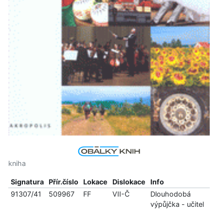
kniha
Signatura
Přír.číslo
Lokace
Dislokace
Info
91307/41
509967
FF
VII-Č
Dlouhodobá
výpůjčka - učitel