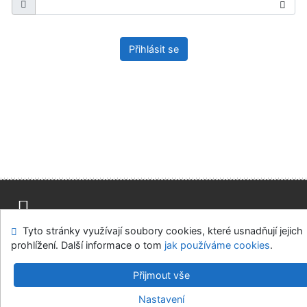
Přihlásit se
Tyto stránky využívají soubory cookies, které usnadňují jejich
Mapa stránek
Přístupnost
Soukromí
prohlížení. Další informace o tom
jak používáme cookies
.
Modul OpenSearch
Napište nám
Nastavení cookies
Přijmout vše
Univerzitní knihovna - Univerzita Hradec Králové
Nastavení
©1993-2026
IPAC
v.4.8.63a
-
Cosmotron Bohemia, s.r.o.