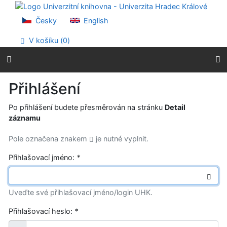
Přejít na obsah
Přejít na menu
Česky
English
Prohlášení o webové přístupnosti
V košíku (
0
)
Přihlášení
Po přihlášení budete přesměrován na stránku
Detail
záznamu
Pole označena znakem
je nutné vyplnit.
Přihlašovací jméno:
*
Uveďte své přihlašovací jméno/login UHK.
Přihlašovací heslo:
*