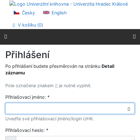
Přejít na obsah
Přejít na menu
Česky
English
Prohlášení o webové přístupnosti
V košíku (
0
)
Přihlášení
Po přihlášení budete přesměrován na stránku
Detail
záznamu
Pole označena znakem
je nutné vyplnit.
Přihlašovací jméno:
*
Uveďte své přihlašovací jméno/login UHK.
Přihlašovací heslo:
*