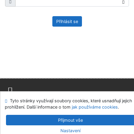
Přihlásit se
Tyto stránky využívají soubory cookies, které usnadňují jejich
Mapa stránek
Přístupnost
Soukromí
prohlížení. Další informace o tom
jak používáme cookies
.
Modul OpenSearch
Napište nám
Nastavení cookies
Přijmout vše
Univerzitní knihovna - Univerzita Hradec Králové
Nastavení
©1993-2026
IPAC
v.4.8.63a
-
Cosmotron Bohemia, s.r.o.