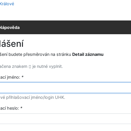
Nápověda
lášení
ášení budete přesměrován na stránku
Detail záznamu
načena znakem
je nutné vyplnit.
vací jméno:
*
vé přihlašovací jméno/login UHK.
vací heslo:
*