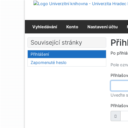
Přejít na obsah
Přejít na menu
Prohlášení o webové přístupnosti
Vyhledávání
Konto
Nastavení účtu
Přih
Související stránky
Po přihl
Přihlášení
Zapomenuté heslo
Pole oz
Přihlašo
Uveďte s
Přihlašo