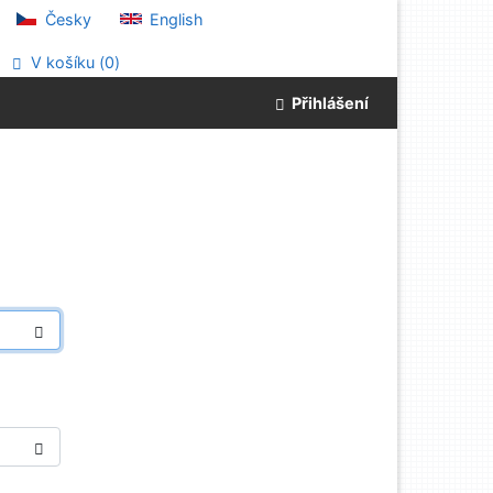
Česky
English
V košíku (
0
)
Přihlášení