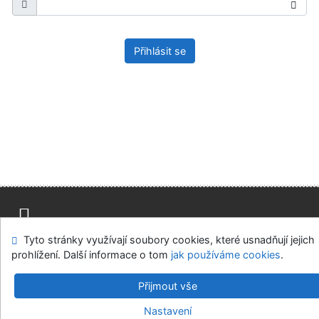
Přihlásit se
Tyto stránky využívají soubory cookies, které usnadňují jejich
Mapa stránek
Přístupnost
Soukromí
prohlížení. Další informace o tom
jak používáme cookies
.
Modul OpenSearch
Napište nám
Nastavení cookies
Přijmout vše
Univerzitní knihovna - Univerzita Hradec Králové
Nastavení
©1993-2026
IPAC
v.4.8.63a
-
Cosmotron Bohemia, s.r.o.