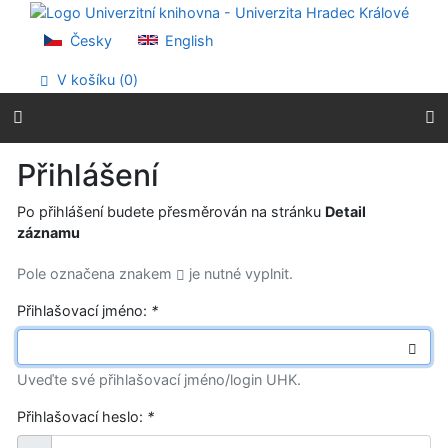
Přejít na obsah
Přejít na menu
Česky
English
Prohlášení o webové přístupnosti
V košíku (
0
)
Přihlášení
Po přihlášení budete přesměrován na stránku
Detail
záznamu
Pole označena znakem
je nutné vyplnit.
Přihlašovací jméno:
*
Uveďte své přihlašovací jméno/login UHK.
Přihlašovací heslo:
*