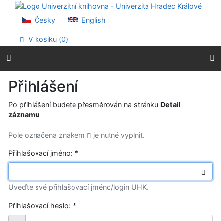
Přejít na obsah
Přejít na menu
Česky
English
Prohlášení o webové přístupnosti
V košíku (
0
)
Přihlášení
Po přihlášení budete přesměrován na stránku
Detail
záznamu
Pole označena znakem
je nutné vyplnit.
Přihlašovací jméno:
*
Uveďte své přihlašovací jméno/login UHK.
Přihlašovací heslo:
*