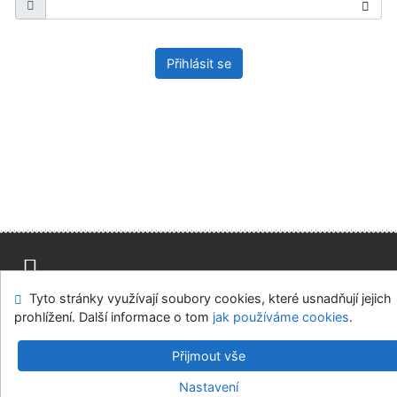
Přihlásit se
Tyto stránky využívají soubory cookies, které usnadňují jejich
Mapa stránek
Přístupnost
Soukromí
prohlížení. Další informace o tom
jak používáme cookies
.
Modul OpenSearch
Napište nám
Nastavení cookies
Přijmout vše
Univerzitní knihovna - Univerzita Hradec Králové
Nastavení
©1993-2026
IPAC
v.4.8.63a
-
Cosmotron Bohemia, s.r.o.