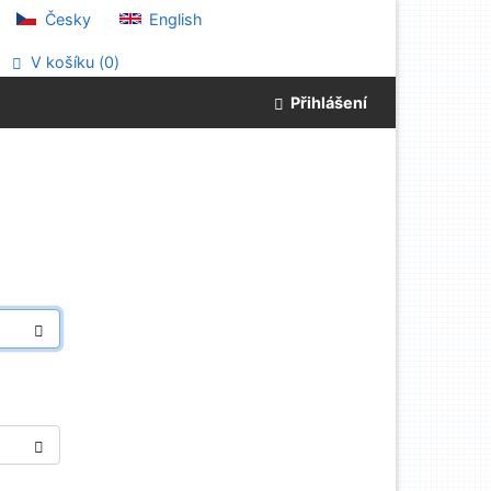
Česky
English
V košíku (
0
)
Přihlášení