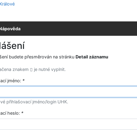
Nápověda
lášení
ášení budete přesměrován na stránku
Detail záznamu
načena znakem
je nutné vyplnit.
vací jméno:
*
vé přihlašovací jméno/login UHK.
vací heslo:
*