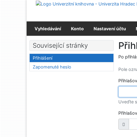
Přejít na obsah
Přejít na menu
Prohlášení o webové přístupnosti
Vyhledávání
Konto
Nastavení účtu
Přih
Související stránky
Po přihl
Přihlášení
Zapomenuté heslo
Pole oz
Přihlašo
Uveďte s
Přihlašo