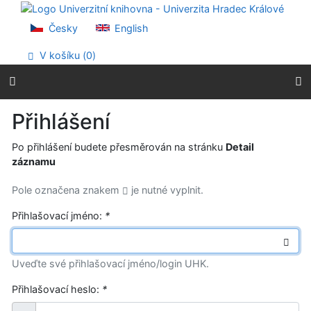
Přejít na obsah
Přejít na menu
Česky
English
Prohlášení o webové přístupnosti
V košíku (
0
)
Přihlášení
Po přihlášení budete přesměrován na stránku
Detail
záznamu
Pole označena znakem
je nutné vyplnit.
Přihlašovací jméno:
*
Uveďte své přihlašovací jméno/login UHK.
Přihlašovací heslo:
*