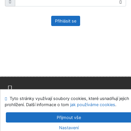
Přihlásit se
Tyto stránky využívají soubory cookies, které usnadňují jejich
Mapa stránek
Přístupnost
Soukromí
prohlížení. Další informace o tom
jak používáme cookies
.
Modul OpenSearch
Napište nám
Nastavení cookies
Přijmout vše
Univerzitní knihovna - Univerzita Hradec Králové
Nastavení
©1993-2026
IPAC
v.4.8.63a
-
Cosmotron Bohemia, s.r.o.