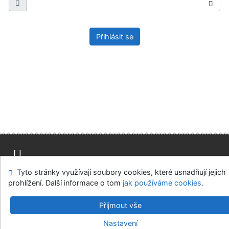
Přihlásit se
Tyto stránky využívají soubory cookies, které usnadňují jejich
Mapa stránek
Přístupnost
Soukromí
prohlížení. Další informace o tom
jak používáme cookies
.
Modul OpenSearch
Napište nám
Nastavení cookies
Přijmout vše
Univerzitní knihovna - Univerzita Hradec Králové
Nastavení
©1993-2026
IPAC
v.4.8.63a
-
Cosmotron Bohemia, s.r.o.