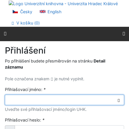
Přejít na obsah
Přejít na menu
Česky
English
Prohlášení o webové přístupnosti
V košíku (
0
)
Přihlášení
Po přihlášení budete přesměrován na stránku
Detail
záznamu
Pole označena znakem
je nutné vyplnit.
Přihlašovací jméno:
*
Uveďte své přihlašovací jméno/login UHK.
Přihlašovací heslo:
*