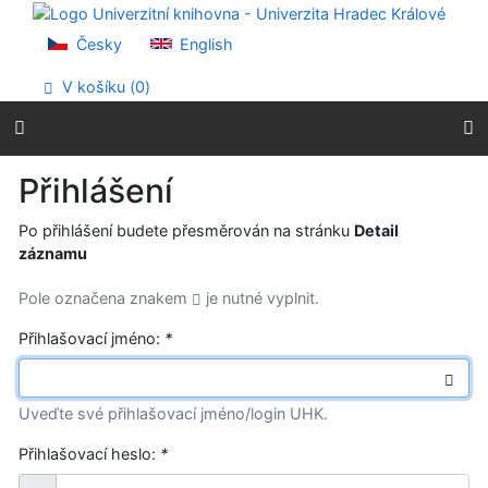
Přejít na obsah
Přejít na menu
Česky
English
Prohlášení o webové přístupnosti
V košíku (
0
)
Přihlášení
Po přihlášení budete přesměrován na stránku
Detail
záznamu
Pole označena znakem
je nutné vyplnit.
Přihlašovací jméno:
*
Uveďte své přihlašovací jméno/login UHK.
Přihlašovací heslo:
*