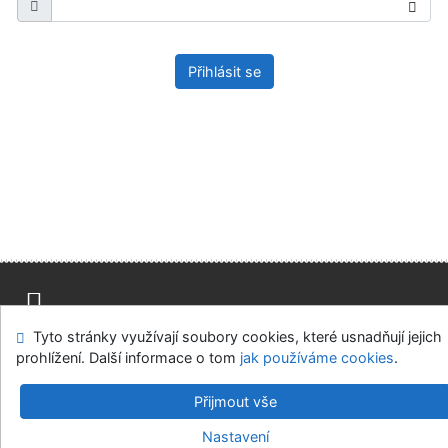
Přihlásit se
Tyto stránky využívají soubory cookies, které usnadňují jejich
Mapa stránek
Přístupnost
Soukromí
prohlížení. Další informace o tom
jak používáme cookies
.
Modul OpenSearch
Napište nám
Nastavení cookies
Přijmout vše
Univerzitní knihovna - Univerzita Hradec Králové
Nastavení
©1993-2026
IPAC
v.4.8.63a
-
Cosmotron Bohemia, s.r.o.