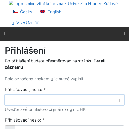
Přejít na obsah
Přejít na menu
Česky
English
Prohlášení o webové přístupnosti
V košíku (
0
)
Přihlášení
Po přihlášení budete přesměrován na stránku
Detail
záznamu
Pole označena znakem
je nutné vyplnit.
Přihlašovací jméno:
*
Uveďte své přihlašovací jméno/login UHK.
Přihlašovací heslo:
*