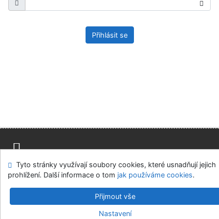
Přihlásit se
Tyto stránky využívají soubory cookies, které usnadňují jejich
Mapa stránek
Přístupnost
Soukromí
prohlížení. Další informace o tom
jak používáme cookies
.
Modul OpenSearch
Napište nám
Nastavení cookies
Přijmout vše
Univerzitní knihovna - Univerzita Hradec Králové
Nastavení
©1993-2026
IPAC
v.4.8.63a
-
Cosmotron Bohemia, s.r.o.