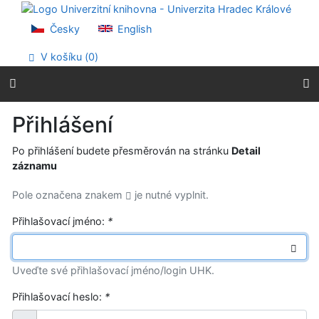
Přejít na obsah
Přejít na menu
Česky
English
Prohlášení o webové přístupnosti
V košíku (
0
)
Přihlášení
Po přihlášení budete přesměrován na stránku
Detail
záznamu
Pole označena znakem
je nutné vyplnit.
Přihlašovací jméno:
*
Uveďte své přihlašovací jméno/login UHK.
Přihlašovací heslo:
*