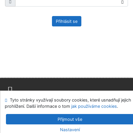
Přihlásit se
Tyto stránky využívají soubory cookies, které usnadňují jejich
Mapa stránek
Přístupnost
Soukromí
prohlížení. Další informace o tom
jak používáme cookies
.
Modul OpenSearch
Napište nám
Nastavení cookies
Přijmout vše
Univerzitní knihovna - Univerzita Hradec Králové
Nastavení
©1993-2026
IPAC
v.4.8.63a
-
Cosmotron Bohemia, s.r.o.