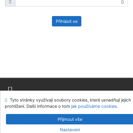
Přihlásit se
Tyto stránky využívají soubory cookies, které usnadňují jejich
Mapa stránek
Přístupnost
Soukromí
prohlížení. Další informace o tom
jak používáme cookies
.
Modul OpenSearch
Napište nám
Nastavení cookies
Přijmout vše
Univerzitní knihovna - Univerzita Hradec Králové
Nastavení
©1993-2026
IPAC
v.4.8.63a
-
Cosmotron Bohemia, s.r.o.