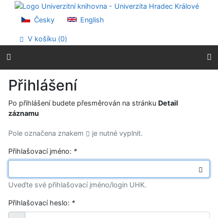
Přejít na obsah
Přejít na menu
Česky
English
Prohlášení o webové přístupnosti
V košíku (
0
)
Přihlášení
Po přihlášení budete přesměrován na stránku
Detail
záznamu
Pole označena znakem
je nutné vyplnit.
Přihlašovací jméno:
*
Uveďte své přihlašovací jméno/login UHK.
Přihlašovací heslo:
*