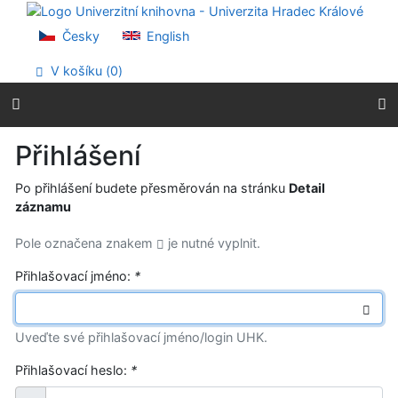
Přejít na obsah
Přejít na menu
Česky
English
Prohlášení o webové přístupnosti
V košíku (
0
)
Přihlášení
Po přihlášení budete přesměrován na stránku
Detail
záznamu
Pole označena znakem
je nutné vyplnit.
Přihlašovací jméno:
*
Uveďte své přihlašovací jméno/login UHK.
Přihlašovací heslo:
*