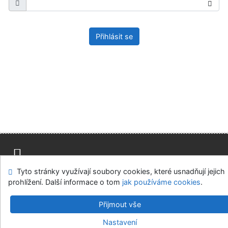
Přihlásit se
Tyto stránky využívají soubory cookies, které usnadňují jejich
Mapa stránek
Přístupnost
Soukromí
prohlížení. Další informace o tom
jak používáme cookies
.
Modul OpenSearch
Napište nám
Nastavení cookies
Přijmout vše
Univerzitní knihovna - Univerzita Hradec Králové
Nastavení
©1993-2026
IPAC
v.4.8.63a
-
Cosmotron Bohemia, s.r.o.