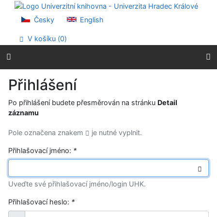
Přejít na obsah
Přejít na menu
Česky
English
Prohlášení o webové přístupnosti
V košíku (
0
)
Přihlášení
Po přihlášení budete přesměrován na stránku
Detail
záznamu
Pole označena znakem
je nutné vyplnit.
Přihlašovací jméno:
*
Uveďte své přihlašovací jméno/login UHK.
Přihlašovací heslo:
*