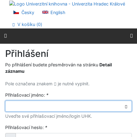
Přejít na obsah
Přejít na menu
Česky
English
Prohlášení o webové přístupnosti
V košíku (
0
)
Přihlášení
Po přihlášení budete přesměrován na stránku
Detail
záznamu
Pole označena znakem
je nutné vyplnit.
Přihlašovací jméno:
*
Uveďte své přihlašovací jméno/login UHK.
Přihlašovací heslo:
*