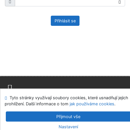
Přihlásit se
Tyto stránky využívají soubory cookies, které usnadňují jejich
Mapa stránek
Přístupnost
Soukromí
prohlížení. Další informace o tom
jak používáme cookies
.
Modul OpenSearch
Napište nám
Nastavení cookies
Přijmout vše
Univerzitní knihovna - Univerzita Hradec Králové
Nastavení
©1993-2026
IPAC
v.4.8.63a
-
Cosmotron Bohemia, s.r.o.