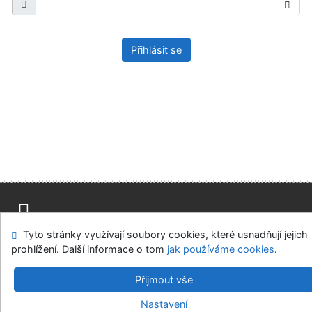
Přihlásit se
Tyto stránky využívají soubory cookies, které usnadňují jejich
Mapa stránek
Přístupnost
Soukromí
prohlížení. Další informace o tom
jak používáme cookies
.
Modul OpenSearch
Napište nám
Nastavení cookies
Přijmout vše
Univerzitní knihovna - Univerzita Hradec Králové
Nastavení
©1993-2026
IPAC
v.4.8.63a
-
Cosmotron Bohemia, s.r.o.