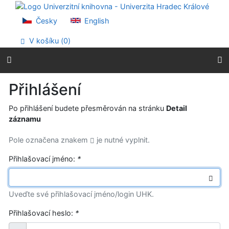
Přejít na obsah
Přejít na menu
Česky
English
Prohlášení o webové přístupnosti
V košíku (
0
)
Přihlášení
Po přihlášení budete přesměrován na stránku
Detail
záznamu
Pole označena znakem
je nutné vyplnit.
Přihlašovací jméno:
*
Uveďte své přihlašovací jméno/login UHK.
Přihlašovací heslo:
*