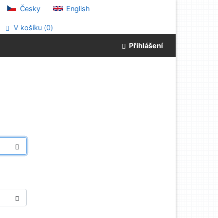
Česky
English
V košíku (
0
)
Přihlášení