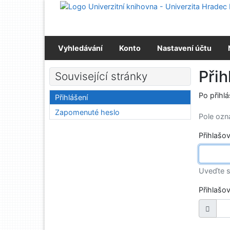
Přejít na obsah
Přejít na menu
Prohlášení o webové přístupnosti
Vyhledávání
Konto
Nastavení účtu
Přih
Související stránky
Po přihl
Přihlášení
Zapomenuté heslo
Pole oz
Přihlašo
Uveďte s
Přihlašo