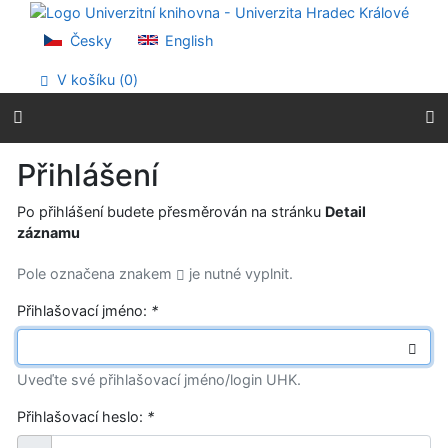
Přejít na obsah
Přejít na menu
Česky
English
Prohlášení o webové přístupnosti
V košíku (
0
)
Přihlášení
Po přihlášení budete přesměrován na stránku
Detail
záznamu
Pole označena znakem
je nutné vyplnit.
Přihlašovací jméno:
*
Uveďte své přihlašovací jméno/login UHK.
Přihlašovací heslo:
*