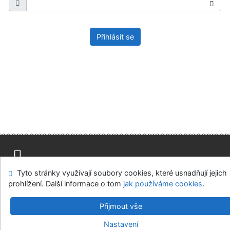
Přihlásit se
Tyto stránky využívají soubory cookies, které usnadňují jejich
Mapa stránek
Přístupnost
Soukromí
prohlížení. Další informace o tom
jak používáme cookies
.
Modul OpenSearch
Napište nám
Nastavení cookies
Přijmout vše
Univerzitní knihovna - Univerzita Hradec Králové
Nastavení
©1993-2026
IPAC
v.4.8.63a
-
Cosmotron Bohemia, s.r.o.