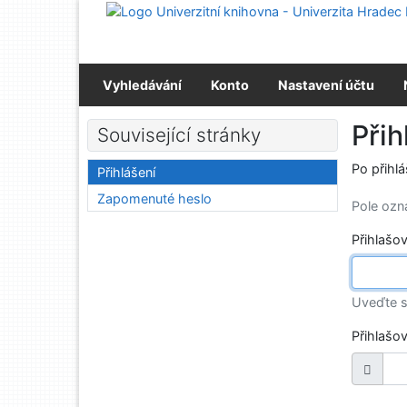
Přejít na obsah
Přejít na menu
Prohlášení o webové přístupnosti
Vyhledávání
Konto
Nastavení účtu
Přih
Související stránky
Po přihl
Přihlášení
Zapomenuté heslo
Pole oz
Přihlašo
Uveďte s
Přihlašo