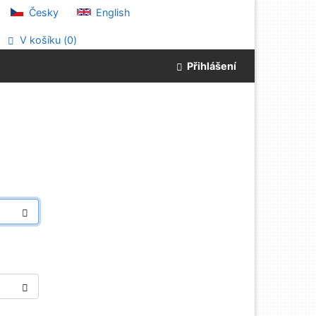
Česky
English
V košíku (
0
)
Přihlášení