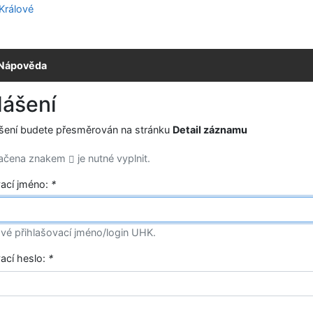
Nápověda
lášení
ášení budete přesměrován na stránku
Detail záznamu
načena znakem
je nutné vyplnit.
vací jméno:
*
vé přihlašovací jméno/login UHK.
vací heslo:
*