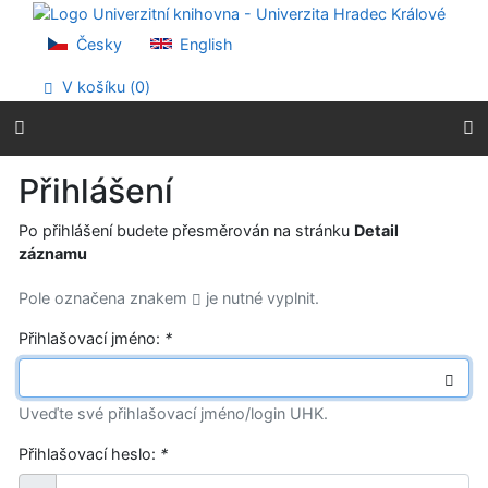
Přejít na obsah
Přejít na menu
Česky
English
Prohlášení o webové přístupnosti
V košíku (
0
)
Přihlášení
Po přihlášení budete přesměrován na stránku
Detail
záznamu
Pole označena znakem
je nutné vyplnit.
Přihlašovací jméno:
*
Uveďte své přihlašovací jméno/login UHK.
Přihlašovací heslo:
*