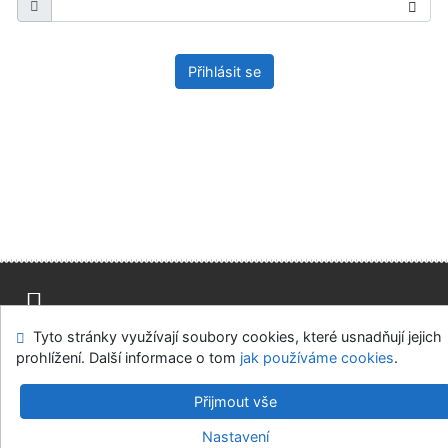
Přihlásit se
Tyto stránky využívají soubory cookies, které usnadňují jejich
Mapa stránek
Přístupnost
Soukromí
prohlížení. Další informace o tom
jak používáme cookies
.
Modul OpenSearch
Napište nám
Nastavení cookies
Přijmout vše
Univerzitní knihovna - Univerzita Hradec Králové
Nastavení
©1993-2026
IPAC
v.4.8.63a
-
Cosmotron Bohemia, s.r.o.