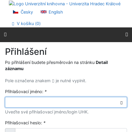
Přejít na obsah
Přejít na menu
Česky
English
Prohlášení o webové přístupnosti
V košíku (
0
)
Přihlášení
Po přihlášení budete přesměrován na stránku
Detail
záznamu
Pole označena znakem
je nutné vyplnit.
Přihlašovací jméno:
*
Uveďte své přihlašovací jméno/login UHK.
Přihlašovací heslo:
*