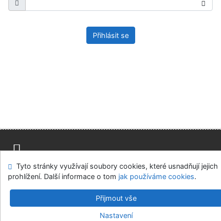
Přihlásit se
Tyto stránky využívají soubory cookies, které usnadňují jejich
Mapa stránek
Přístupnost
Soukromí
prohlížení. Další informace o tom
jak používáme cookies
.
Modul OpenSearch
Napište nám
Nastavení cookies
Přijmout vše
Univerzitní knihovna - Univerzita Hradec Králové
Nastavení
©1993-2026
IPAC
v.4.8.63a
-
Cosmotron Bohemia, s.r.o.