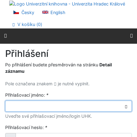
Přejít na obsah
Přejít na menu
Česky
English
Prohlášení o webové přístupnosti
V košíku (
0
)
Přihlášení
Po přihlášení budete přesměrován na stránku
Detail
záznamu
Pole označena znakem
je nutné vyplnit.
Přihlašovací jméno:
*
Uveďte své přihlašovací jméno/login UHK.
Přihlašovací heslo:
*