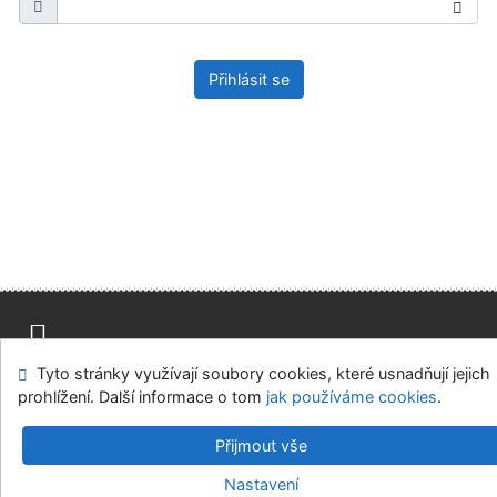
Přihlásit se
Tyto stránky využívají soubory cookies, které usnadňují jejich
Mapa stránek
Přístupnost
Soukromí
prohlížení. Další informace o tom
jak používáme cookies
.
Modul OpenSearch
Napište nám
Nastavení cookies
Přijmout vše
Univerzitní knihovna - Univerzita Hradec Králové
Nastavení
©1993-2026
IPAC
v.4.8.63a
-
Cosmotron Bohemia, s.r.o.