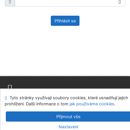
Přihlásit se
Tyto stránky využívají soubory cookies, které usnadňují jejich
Mapa stránek
Přístupnost
Soukromí
prohlížení. Další informace o tom
jak používáme cookies
.
Modul OpenSearch
Napište nám
Nastavení cookies
Přijmout vše
Univerzitní knihovna - Univerzita Hradec Králové
Nastavení
©1993-2026
IPAC
v.4.8.63a
-
Cosmotron Bohemia, s.r.o.