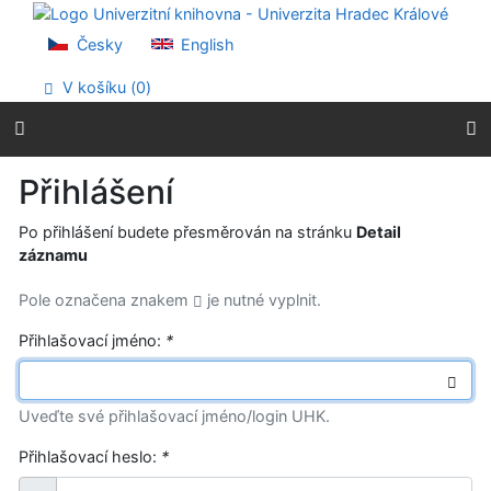
Přejít na obsah
Přejít na menu
Česky
English
Prohlášení o webové přístupnosti
V košíku (
0
)
Přihlášení
Po přihlášení budete přesměrován na stránku
Detail
záznamu
Pole označena znakem
je nutné vyplnit.
Přihlašovací jméno:
*
Uveďte své přihlašovací jméno/login UHK.
Přihlašovací heslo:
*