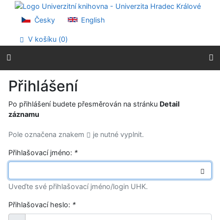
Přejít na obsah
Přejít na menu
Česky
English
Prohlášení o webové přístupnosti
V košíku (
0
)
Přihlášení
Po přihlášení budete přesměrován na stránku
Detail
záznamu
Pole označena znakem
je nutné vyplnit.
Přihlašovací jméno:
*
Uveďte své přihlašovací jméno/login UHK.
Přihlašovací heslo:
*