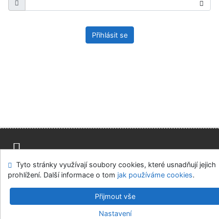
Přihlásit se
Tyto stránky využívají soubory cookies, které usnadňují jejich
Mapa stránek
Přístupnost
Soukromí
prohlížení. Další informace o tom
jak používáme cookies
.
Modul OpenSearch
Napište nám
Nastavení cookies
Přijmout vše
Univerzitní knihovna - Univerzita Hradec Králové
Nastavení
©1993-2026
IPAC
v.4.8.63a
-
Cosmotron Bohemia, s.r.o.