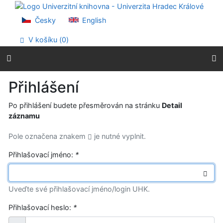
Přejít na obsah
Přejít na menu
Česky
English
Prohlášení o webové přístupnosti
V košíku (
0
)
Přihlášení
Po přihlášení budete přesměrován na stránku
Detail
záznamu
Pole označena znakem
je nutné vyplnit.
Přihlašovací jméno:
*
Uveďte své přihlašovací jméno/login UHK.
Přihlašovací heslo:
*