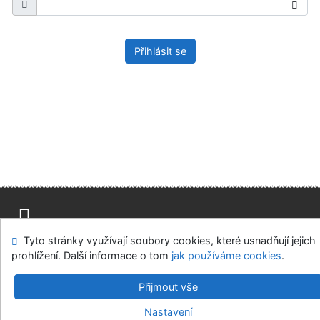
Přihlásit se
Tyto stránky využívají soubory cookies, které usnadňují jejich
Mapa stránek
Přístupnost
Soukromí
prohlížení. Další informace o tom
jak používáme cookies
.
Modul OpenSearch
Napište nám
Nastavení cookies
Přijmout vše
Univerzitní knihovna - Univerzita Hradec Králové
Nastavení
©1993-2026
IPAC
v.4.8.63a
-
Cosmotron Bohemia, s.r.o.