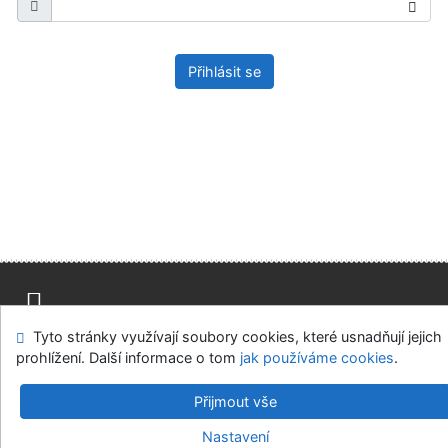
Přihlásit se
Tyto stránky využívají soubory cookies, které usnadňují jejich
Mapa stránek
Přístupnost
Soukromí
prohlížení. Další informace o tom
jak používáme cookies
.
Modul OpenSearch
Napište nám
Nastavení cookies
Přijmout vše
Univerzitní knihovna - Univerzita Hradec Králové
Nastavení
©1993-2026
IPAC
v.4.8.63a
-
Cosmotron Bohemia, s.r.o.