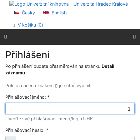
Přejít na obsah
Přejít na menu
Česky
English
Prohlášení o webové přístupnosti
V košíku (
0
)
Přihlášení
Po přihlášení budete přesměrován na stránku
Detail
záznamu
Pole označena znakem
je nutné vyplnit.
Přihlašovací jméno:
*
Uveďte své přihlašovací jméno/login UHK.
Přihlašovací heslo:
*