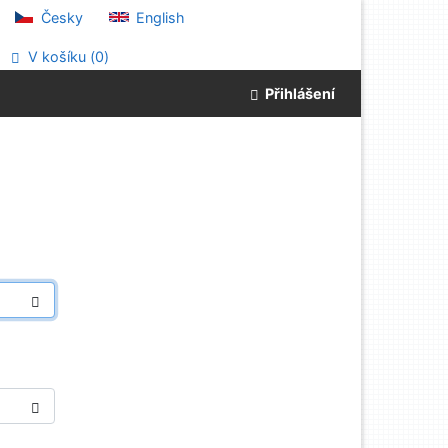
Česky
English
V košíku (
0
)
Přihlášení