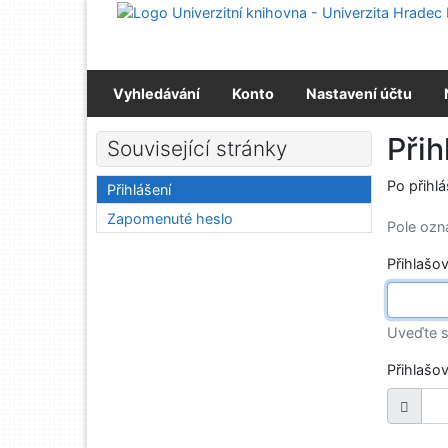
Přejít na obsah
Přejít na menu
Prohlášení o webové přístupnosti
Vyhledávání
Konto
Nastavení účtu
Přih
Související stránky
Po přihl
Přihlášení
Zapomenuté heslo
Pole oz
Přihlašo
Uveďte s
Přihlašo