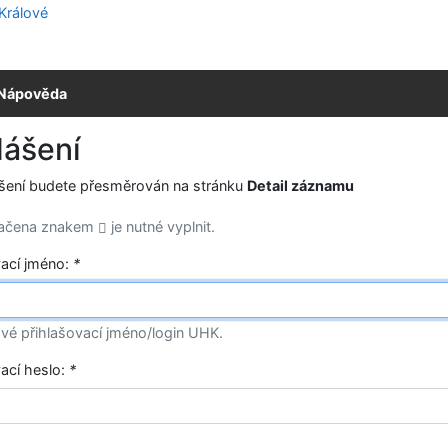
Nápověda
lášení
ášení budete přesměrován na stránku
Detail záznamu
načena znakem
je nutné vyplnit.
vací jméno:
*
vé přihlašovací jméno/login UHK.
vací heslo:
*