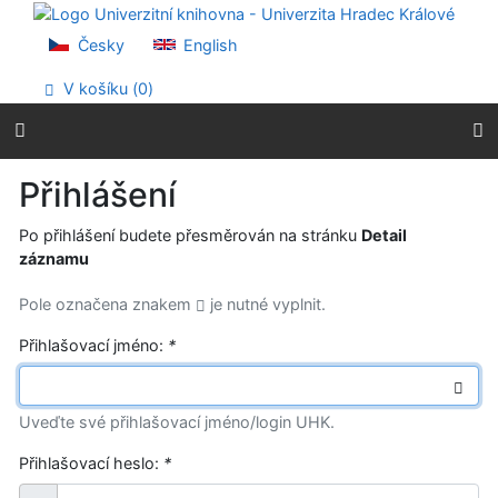
Přejít na obsah
Přejít na menu
Česky
English
Prohlášení o webové přístupnosti
V košíku (
0
)
Přihlášení
Po přihlášení budete přesměrován na stránku
Detail
záznamu
Pole označena znakem
je nutné vyplnit.
Přihlašovací jméno:
*
Uveďte své přihlašovací jméno/login UHK.
Přihlašovací heslo:
*