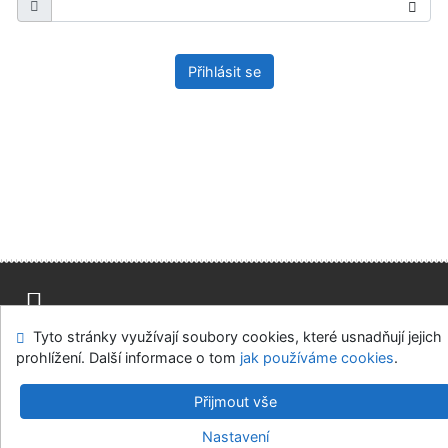
Přihlásit se
Tyto stránky využívají soubory cookies, které usnadňují jejich
Mapa stránek
Přístupnost
Soukromí
prohlížení. Další informace o tom
jak používáme cookies
.
Modul OpenSearch
Napište nám
Nastavení cookies
Přijmout vše
Univerzitní knihovna - Univerzita Hradec Králové
Nastavení
©1993-2026
IPAC
v.4.8.63a
-
Cosmotron Bohemia, s.r.o.